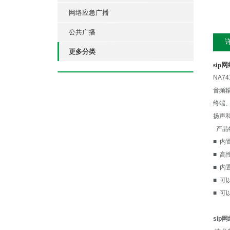
网络应急广播
公共广播
更多分类
sip
NA7
音频
终端
扬声
产品
■ 内
■ 
■ 
■ 可
■ 可
sip