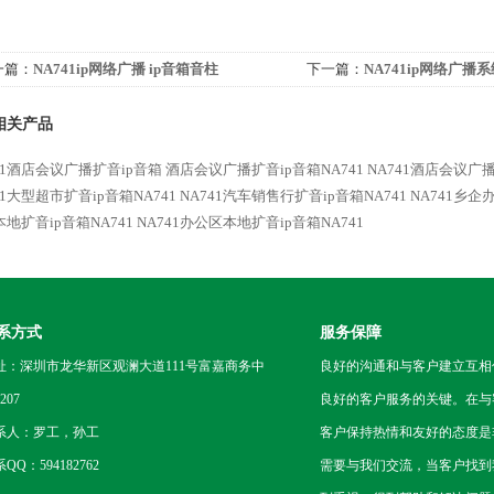
一篇：
NA741ip网络广播 ip音箱音柱
下一篇：
NA741ip网络广播
相关产品
41酒店会议广播扩音ip音箱
酒店会议广播扩音ip音箱NA741
NA741酒店会议广播
41大型超市扩音ip音箱NA741
NA741汽车销售行扩音ip音箱NA741
NA741乡企
地扩音ip音箱NA741
NA741办公区本地扩音ip音箱NA741
系方式
服务保障
址：深圳市龙华新区观澜大道111号富嘉商务中
良好的沟通和与客户建立互相
207
良好的客户服务的关键。在与
系人：罗工，孙工
客户保持热情和友好的态度是
QQ：594182762
需要与我们交流，当客户找到