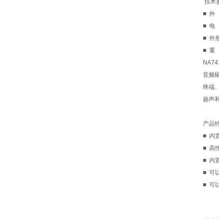
技术
■ 
■ 
■ 外
■ 重
NA7
音频
终端
扬声
产品
■ 内
■ 
■ 
■ 可
■ 可