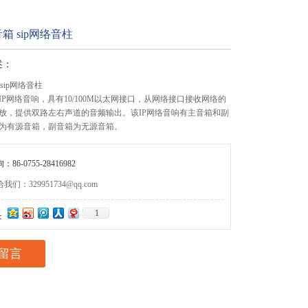
p音箱 sip网络音柱
述：
 sip网络音柱
款IP网络音响，具有10/100M以太网接口，从网络接口接收网络的
放，提供双路左右声道的音频输出。该IP网络音响有主音箱和副
为有源音箱，副音箱为无源音箱。
86-0755-28416982
们：329951734@qq.com
1
：
留言