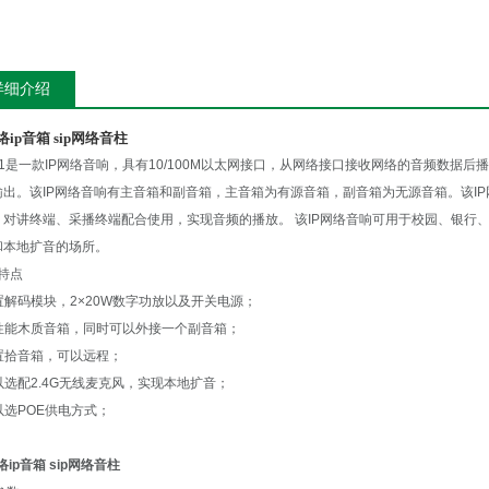
详细介绍
网络ip音箱 sip网络音柱
41是一款IP网络音响，具有10/100M以太网接口，从网络接口接收网络的音频数据
输出。该IP网络音响有主音箱和副音箱，主音箱为有源音箱，副音箱为无源音箱。该IP
、对讲终端、采播终端配合使用，实现音频的播放。 该IP网络音响可用于校园、银行
和本地扩音的场所。
特点
置解码模块，2×20W数字功放以及开关电源；
高性能木质音箱，同时可以外接一个副音箱；
内置拾音箱，可以远程；
以选配2.4G无线麦克风，实现本地扩音；
以选POE供电方式；
网络ip音箱 sip网络音柱