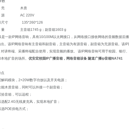
参数
外 壳 木质
电 源 AC 220V
形尺寸 135*260*126
 量 主音箱1745 g；副音箱1603 g
41是一款IP网络音响，具有10/100M以太网接口，从网络接口接收网络的音频数据
输出。该IP网络音响有主音箱和副音箱，主音箱为有源音箱，副音箱为无源音箱。该IP
、对讲终端、采播终端配合使用，实现音频的播放。 该IP网络音响可用于校园、银行
和本地扩音的场所。
优安宏校园IP广播音箱，网络音箱设备 隧道广播ip音箱NA741
特点
置解码模块，2×20W数字功放以及开关电源；
高性能木质音箱，同时可以外接一个副音箱；
内置拾音箱，可以远程；
以选配2.4G无线麦克风，实现本地扩音；
以选POE供电方式；