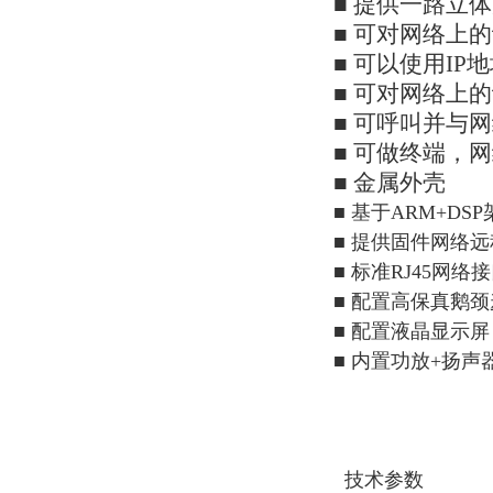
■ 提供一路立
■ 可对网络上
■ 可以使用I
■ 可对网络上
■ 可呼叫并与
■ 可做终端，
■ 金属外壳
■ 基于ARM+DS
■ 提供固件网络
■ 标准RJ45网
■ 配置高保真鹅
■ 配置液晶显示屏
■ 内置功放+扬声
技术参数