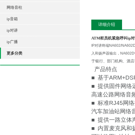
网络音柱
ip音箱
详细介绍
ip对讲
ATM柜员机紧急呼叫ip对
ip广播
IP对讲终端NA602/N
更多分类
入和扬声器输出，NA60
于银行、部门机构、酒店
产品特点
■ 基于ARM+D
■ 提供固件网络
高速公路网络音频
■ 标准RJ45
汽车加油站网络音
■ 提供一路立
■ 内置麦克风