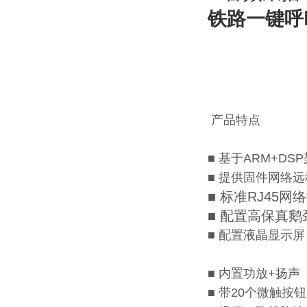
铁路一键呼叫
产品特点
■ 基于ARM+DS
■ 提供固件网络
■ 标准RJ45
■ 配置高保真
■ 配置液晶显示屏
■ 内置功放+扬声
■ 带20个微触按