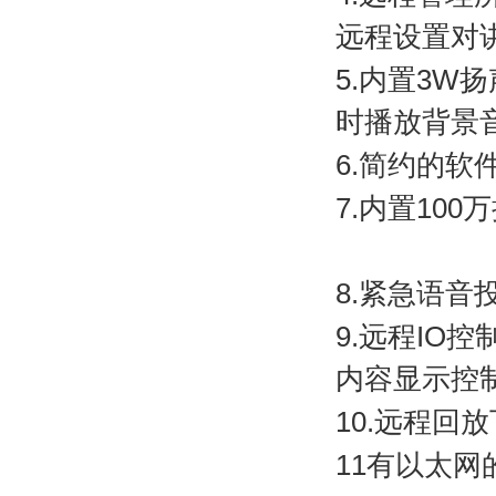
远程设置对
5.
内置
3W
扬
时播放背景
6.
简约的软
7.
内置
100
万
8.
紧急语音
9.
远程
IO
控
内容显示控
10.
远程回放
11
有以太网