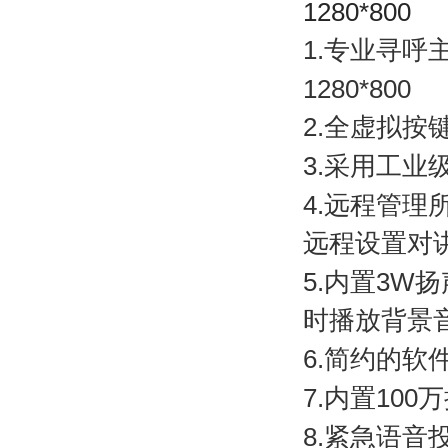
1280*800
1.
专业寻呼
1280*800
2.
全虚拟按
3.
采用工业
4.
远程管理
远程设置对
5.
内置
3W
扬
时播放背景
6.
简约的软
7.
内置
100
万
8.
紧急语音