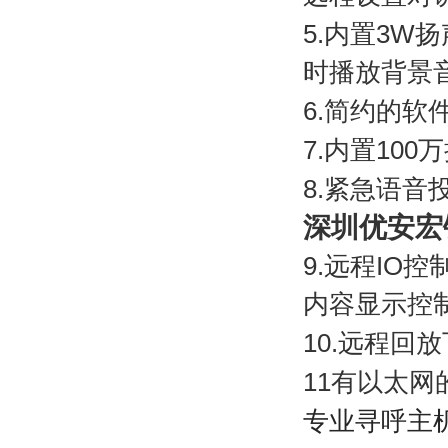
5.
内置
3W
扬
时播放背景
6.
简约的软
7.
内置
100
万
8.
紧急语音
深圳优安宏
9.
远程
IO
控
内容显示控
10.
远程回放
11
有以太网
专业寻呼主