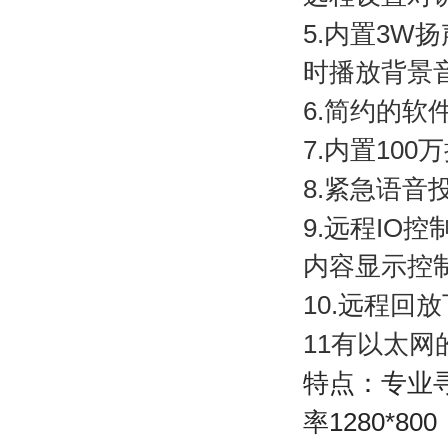
5.
内置
3W
扬
时播放背景
6.
简约的软
7.
内置
100
万
8.
紧急语音
9.
远程
IO
控
内容显示控
10.
远程回放
11
有以太网
特点：专业
率
1280*800