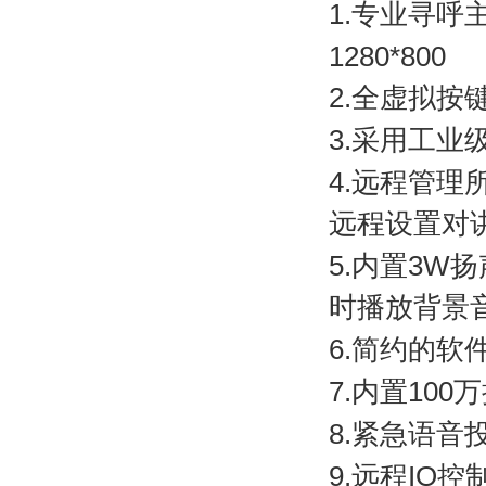
1.
专业寻呼
1280*800
2.
全虚拟按
3.
采用工业
4.
远程管理
远程设置对
5.
内置
3W
扬
时播放背景
6.
简约的软
7.
内置
100
万
8.
紧急语音
9.
远程
IO
控