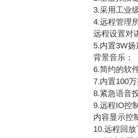
3.
采用工业
4.
远程管理
远程设置对
5.
内置
3W
扬
背景音乐；
6.
简约的软
7.
内置
100
万
8.
紧急语音
9.
远程
IO
控
内容显示控
10.
远程回放