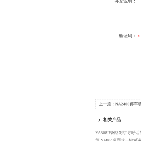
补充说明：
验证码：
上一篇：
NA2400停
货厂商
相关产品
YA808IP网络对讲寻呼话
筒
NA804桌面式一键对