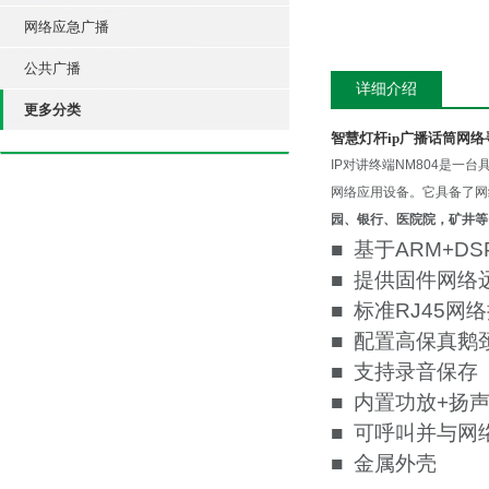
网络应急广播
公共广播
详细介绍
更多分类
智慧灯杆ip广播话筒网
IP对讲终端NM804是一
网络应用设备。它具备了网
园、银行、医院院，矿井等
■ 基于ARM+D
■ 提供固件网络
■ 标准RJ45
■ 配置高保真
■ 支持录音保存
■ 内置功放+扬
■ 可呼叫并与
■ 金属外壳