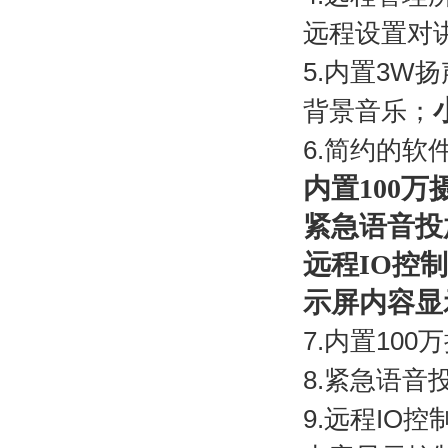
远程设置对
5.
内置
3W
扬
背景音乐；
6.
简约的软
内置100
紧急语音投
远程IO控制
示屏内容显
7.
内置
100
万
8.
紧急语音
9.
远程
IO
控