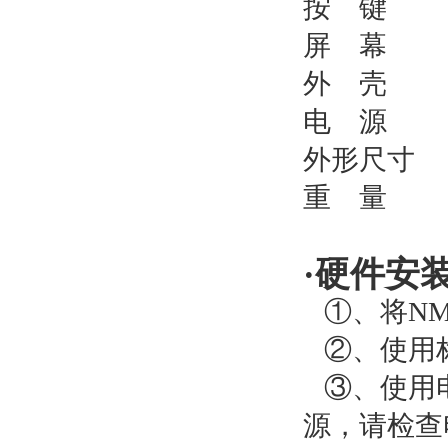
按
键
屏
幕
外
壳
电
源
D
外形尺寸
L
重
量
1
·
硬件安
①、将
NM
②、使用
③、使用
源，请检查