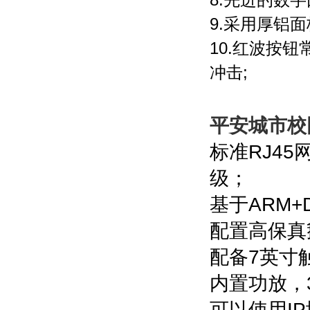
9.
采用厚铝面
10.
红波按钮
冲击
;
平安城市校
标准
RJ45
级；
基于
ARM+
配置高保真
配备
7
英寸
内置功放，
可以使用
IP