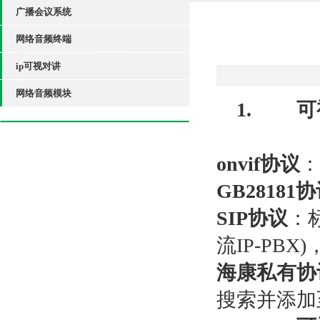
广播会议系统
网络音频终端
ip可视对讲
网络音频模块
1.
可
onvif
协议
：
GB28181
协
SIP
协议
：
流
IP-PBX)
海康私有协
搜索并添加