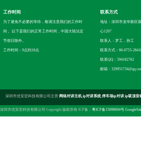
工作时间
联系方式
为了避免不必要的等待，敬请注意我们的工作时
地址：深圳市龙华新区观
间 。以下是我们的正常工作时间，中国大陆法定
心1207
节假日除外。
联系人：罗工，孙工
工作时间：9点到18点
联系方式：86-0755-2841
联系QQ：594182762
邮箱：329951734@qq.co
深圳市优安宏科技有限公司主营:
网络对讲主机
,
ip对讲系统
,
停车场ip对讲
,
ip吸顶音
深圳市优安宏科技有限公司 Copyright 版权所有 ICP备：
粤ICP备15098694号
GoogleSi