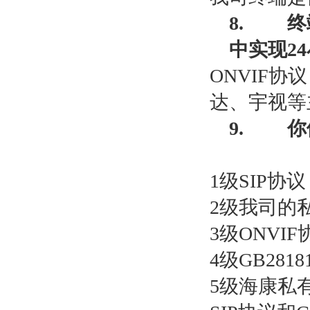
8.
终
中实现
24
ONVIF
协议
达、宇视等
9.
你
1
级
SIP
协议
2
级我司的
3
级
ONVIF
4
级
GB2818
5
级海康私