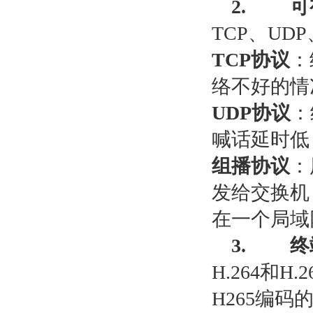
2.
可
TCP
、
UDP
TCP
协议
：
络不好的情
UDP
协议
：
喊话延时低
组播协议
：
发给交换机
在一个局域
3.
终
H.264
和
H.2
H265
编码