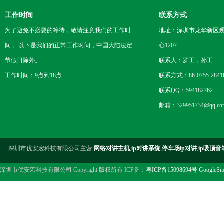
工作时间
联系方式
为了避免不必要的等待，敬请注意我们的工作时
地址：深圳市龙华新区观
间 。以下是我们的正常工作时间，中国大陆法定
心1207
节假日除外。
联系人：罗工，孙工
工作时间：9点到18点
联系方式：86-0755-2841
联系QQ：594182762
邮箱：329951734@qq.co
深圳市优安宏科技有限公司主营:
网络对讲主机
,
ip对讲系统
,
停车场ip对讲
,
ip吸顶音
深圳市优安宏科技有限公司 Copyright 版权所有 ICP备：
粤ICP备15098694号
GoogleSi