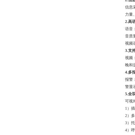
信息
力量
2.高
语音：
音质
视频
3.
视频
晚和
4.
报警
警显
5.
可视
1）
2）
3）
4）