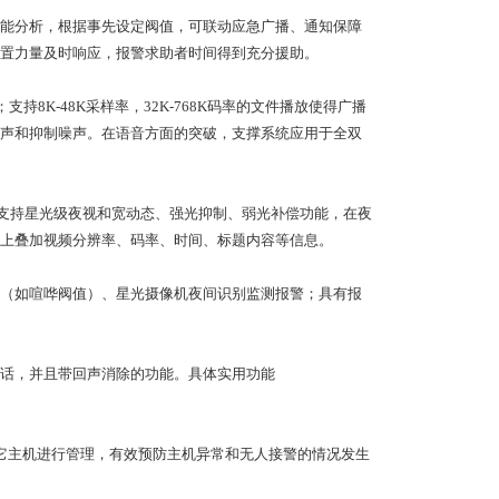
能分析，根据事先设定阀值，可联动应急广播、通知保障
置力量及时响应，报警求助者时间得到充分援助。
支持8K-48K采样率，32K-768K码率的文件播放使得广播
声和抑制噪声。在语音方面的突破，支撑系统应用于全双
种分辨率；支持星光级夜视和宽动态、强光抑制、弱光补偿功能，在夜
上叠加视频分辨率、码率、时间、标题内容等信息。
警（如喧哗阀值）、星光摄像机夜间识别监测报警；具有报
。
话，并且带回声消除的功能。具体实用功能
它主机进行管理，有效预防主机异常和无人接警的情况发生