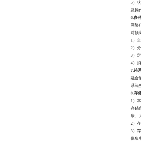
5）
及操
6.多
网络
对预
1）
2）
3）
4）
7.
融合
系统
8.存
1）
存储
康、
2）
3）
像集