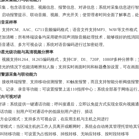
采集，包含语音信息、视频信息、报警信息、对讲信息；系统对采集信息进行智
、启动报警提示、联动音频、视频、声光开关；使管理者时间全面了解事态，处
语音采样率
支持PCM、AAC、G711音频编码格式；语音文件支持MP3、WAV等文件格式；
更加清晰；所有终端设备均采用硬件回声消除音频处理技术，能够很好的抵消回
语音通话、多方可视会议；系统对语音编码进行过加密处理。
支持星光级功能与高清视频分辨率
：视频支持H.264、H.265编码格式，支持CIF、D1、720P、1080P多
逆光的情况下也能清晰辨别人脸；支持实时画面时间和标题叠加设置，可在画面
多报警源采集与联动能力
：接收终端报警、支持移动侦测报警、IO触发报警，而且支持智能分析阀值报
示、记录、录音等功能；可设置报警上送110指挥中心；系统全部基于网络运行
全双向可视对讲
对讲：系统提供一键通话功能；呼叫接通后，立即以免提方式实现全双向视频通
插话功能：别用户可对通话中的低级别用户进行、插话
多方会议模式：支持多方可视会议，在应用主机与主机之间进行
托管模式：当区域主机的工作人员离开或断网时，系统会自动将其管理托管给其
呼叫转移功能：可设置为占线转移、掉线转移、无响应转移、按时段转移等