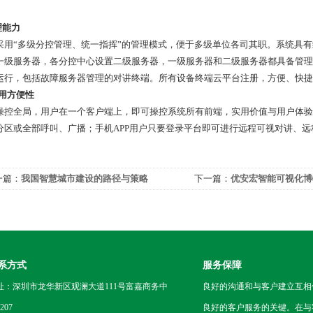
理能力
采用“多级分控管理、统一指挥”的管理模式，便于多级单位各司其职。系统具
一级服务器，各分控中心设置二级服务器，一级服务器和二级服务器都具备管理
运行，包括故障服务器管理的对讲终端。所有设备终端云平台注册，方便、快捷
使用方便性
操控全局，用户在一个客户端上，即可操控系统所有前端，实用价值与用户体验
分区或全部呼叫、广播；手机APP用户只要登录平台即可进行远程可视对讲、
一篇：
我国智慧城市建设的路径与策略
下一篇：
优安宏智能可视化博
系方式
服务保障
址：深圳市龙华新区观澜大道111号富嘉商务中
良好的沟通和与客户建立互相
207
良好的客户服务的关键。在与