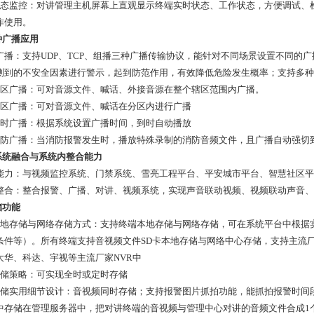
状态监控：对讲管理主机屏幕上直观显示终端实时状态、工作状态，方便调试、
作使用。
种广播应用
广播：支持UDP、TCP、组播三种广播传输协议，能针对不同场景设置不同的
测到的不安全因素进行警示，起到防范作用，有效降低危险发生概率；支持多种
全区广播：可对音源文件、喊话、外接音源在整个辖区范围内广播。
分区广播：可对音源文件、喊话在分区内进行广播
定时广播：根据系统设置广播时间，到时自动播放
消防广播：当消防报警发生时，播放特殊录制的消防音频文件，且广播自动强切
跨系统融合与系统内整合能力
能力：与视频监控系统、门禁系统、雪亮工程平台、平安城市平台、智慧社区平
整合：整合报警、广播、对讲、视频系统，实现声音联动视频、视频联动声音、
储功能
本地存储与网络存储方式：支持终端本地存储与网络存储，可在系统平台中根据
条件等）。所有终端支持音视频文件SD卡本地存储与网络中心存储，支持主流厂
大华、科达、宇视等主流厂家NVR中
存储策略：可实现全时或定时存储
存储实用细节设计：音视频同时存储；支持报警图片抓拍功能，能抓拍报警时间段
中存储在管理服务器中，把对讲终端的音视频与管理中心对讲的音频文件合成1个