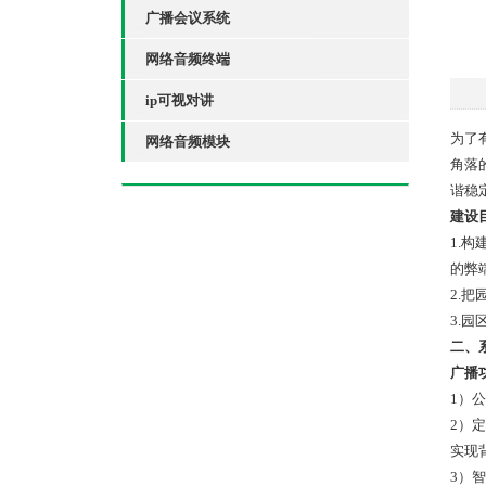
广播会议系统
网络音频终端
ip可视对讲
为了
网络音频模块
角落
谐稳
建设
1.
的弊
2.
3.
二、
广播
1）
2）
实现
3）