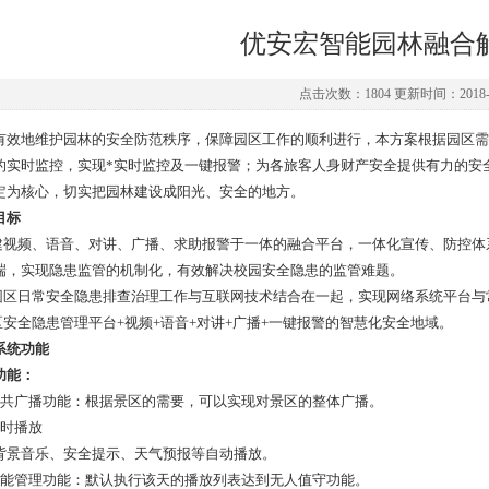
优安宏智能园林融合
点击次数：1804 更新时间：2018-0
有效地维护园林的安全防范秩序，保障园区工作的顺利进行，本方案根据园区需
的实时监控，实现*实时监控及一键报警；为各旅客人身财产安全提供有力的安
定为核心，切实把园林建设成阳光、安全的地方。
目标
构建视频、语音、对讲、广播、求助报警于一体的融合平台，一体化宣传、防控
端，实现隐患监管的机制化，有效解决校园安全隐患的监管难题。
把园区日常安全隐患排查治理工作与互联网技术结合在一起，实现网络系统平台
园区安全隐患管理平台+视频+语音+对讲+广播+一键报警的智慧化安全地域。
系统功能
功能：
公共广播功能：根据景区的需要，可以实现对景区的整体广播。
定时播放
背景音乐、安全提示、天气预报等自动播放。
智能管理功能：默认执行该天的播放列表达到无人值守功能。