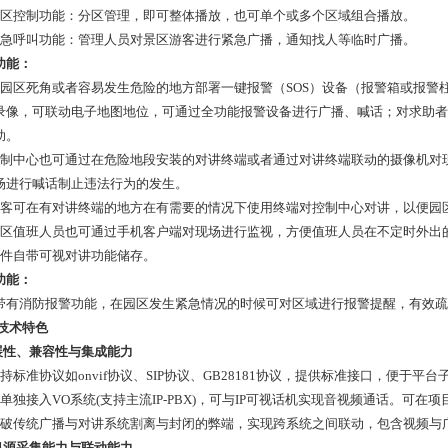
分区控制功能：分区管理，即可整体播放，也可单个或多个区域组合播放。
紧急呼叫功能：管理人员对景区游客进行紧急广播，通知找人等临时广播。
功能：
在园区死角或者容易发生危险的地方部署一键报警（SOS）设备（报警箱或报警
录像，可联动电子地图地位，可通过全功能报警设备进行广播、喊话；对求助者
助。
控制中心也可通过在危险地段安装的对讲终端或者通过对讲终端联动的摄像机对
场进行喊话制止违法行为的发生。
旅客可在有对讲终端的地方在有需要的情况下使用终端对控制中心对讲，以便园
园区值班人员也可通过手机客户端对现场进行监视，方便值班人员在不定时外出
软件自带可视对讲功能储存。
功能：
带有消防报警功能，在园区发生紧急情况的时候可对区域进行报警提醒，有效疏
 技术特色
扩展性、兼容性与集成能力
支持标准协议如onvif协议、SIP协议、GB28181协议，提供标准接口，便于平
可单独接入VO系统(支持主流IP-PBX)，可与IP可视话机实现音视频通话。可
突破传统广播与对讲系统割离与封闭的弊端，实现跨系统之间联动，包含视频与
信息源采集能力与联动能力