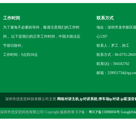
工作时间
联系方式
为了避免不必要的等待，敬请注意我们的工作时
地址：深圳市龙华新区观
间 。以下是我们的正常工作时间，中国大陆法定
心1207
节假日除外。
联系人：罗工，孙工
工作时间：9点到18点
联系方式：86-0755-2841
联系QQ：594182762
邮箱：329951734@qq.co
深圳市优安宏科技有限公司主营:
网络对讲主机
,
ip对讲系统
,
停车场ip对讲
,
ip吸顶音
深圳市优安宏科技有限公司 Copyright 版权所有 ICP备：
粤ICP备15098694号
GoogleSi