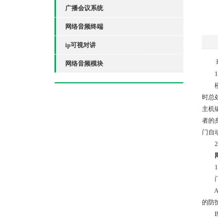
广播会议系统
网络音频终端
ip可视对讲
现代
网络音频模块
1
楼宇
时总
主机
者的
门自
2.
1)
门口
A 
的防
B 