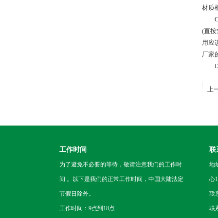
材质
C 
(直
用应
厂家
D、
上
工作时间
联
为了避免不必要的等待，敬请注意我们的工作时
地
间 。以下是我们的正常工作时间，中国大陆法定
心1
节假日除外。
联
工作时间：9点到18点
联系