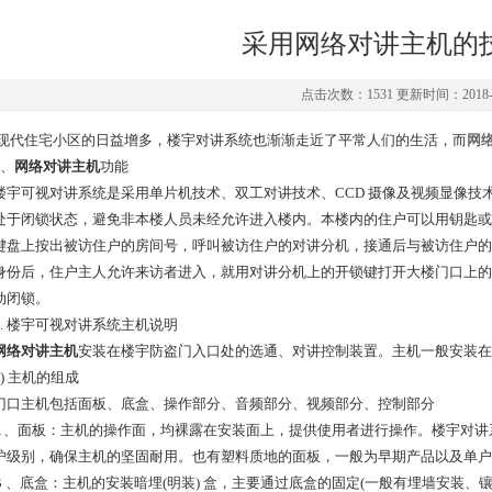
采用网络对讲主机的
点击次数：1531 更新时间：2018-0
住宅小区的日益增多，楼宇对讲系统也渐渐走近了平常人们的生活，而
网
、
网络对讲主机
功能
可视对讲系统是采用单片机技术、双工对讲技术、CCD 摄像及视频显像技
处于闭锁状态，避免非本楼人员未经允许进入楼内。本楼内的住户可以用钥匙或
键盘上按出被访住户的房间号，呼叫被访住户的对讲分机，接通后与被访住户的
身份后，住户主人允许来访者进入，就用对讲分机上的开锁键打开大楼门口上的
动闭锁。
 楼宇可视对讲系统主机说明
网络对讲主机
安装在楼宇防盗门入口处的选通、对讲控制装置。主机一般安装在
 主机的组成
主机包括面板、底盒、操作部分、音频部分、视频部分、控制部分
、面板：主机的操作面，均裸露在安装面上，提供使用者进行操作。楼宇对讲
护级别，确保主机的坚固耐用。也有塑料质地的面板，一般为早期产品以及单户
、底盒：主机的安装暗埋(明装) 盒，主要通过底盒的固定(一般有埋墙安装、镶