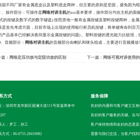
根据不同厂家有金属底盒以及塑料底盒两种，但主要的原则是坚固，避免因为暗
、操作部分：可操作是
网络对讲主机
的zui基本要求，操作部分均在主机的
按式的按键及数字式的数字键盘) 按照质地一般有金属按键及塑料按键两种，金属
该是首先考虑方面，目前市场上出现的使用银行柜员机按键，将单键寿命到百万次
的产品基本已经解决夜间显示金属按键的问题) 。塑料按键的透光能力比较强
音频部分：
网络对讲主机
的音频部分由喇叭和咪头组成，主要进行音频播放
一篇：
网络定压功放与定阻功放的区别
下一篇：
网络可视对讲使用的
系方式
服务保障
址：深圳市龙华新区观澜大道111号富嘉商务中
良好的沟通和与客户建立互相
207
良好的客户服务的关键。在与
系人：罗工，孙工
客户保持热情和友好的态度是
方式：86-0755-28416982
需要与我们交流，当客户找到