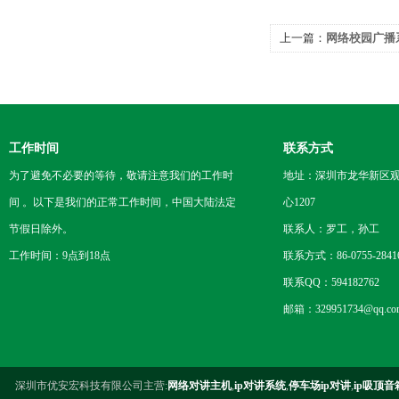
上一篇：
网络校园广播系
带宽需求分析
工作时间
联系方式
为了避免不必要的等待，敬请注意我们的工作时
地址：深圳市龙华新区观
间 。以下是我们的正常工作时间，中国大陆法定
心1207
节假日除外。
联系人：罗工，孙工
工作时间：9点到18点
联系方式：86-0755-2841
联系QQ：594182762
邮箱：329951734@qq.co
深圳市优安宏科技有限公司主营:
网络对讲主机
,
ip对讲系统
,
停车场ip对讲
,
ip吸顶音