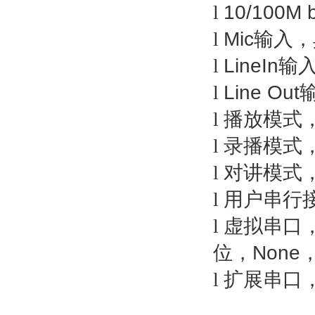
l
10/100M 
l
Mic
输入，
l
LineIn
输
l
Line Out
l
播放模式，
l
录播模式，
l
对讲模式
l
用户串行
l
虚拟串口
位，
None
l
扩展串口，