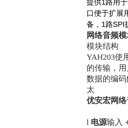
提供
1
路用于
口便于扩展
备，
1
路
SPI
网络音频模
模块结构
YAH203
使
的传输，用
数据的编码
太
优安宏
网络
l
电源
输入
+