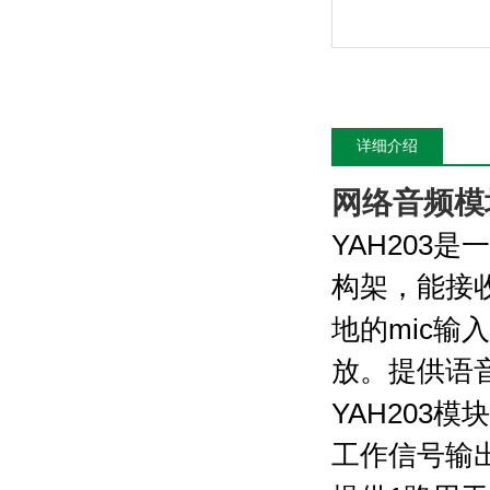
详细介绍
网络音频模
YAH203
是一
构架，能接
地的
mic
输入
放。提供语
YAH203
模块
工作信号输