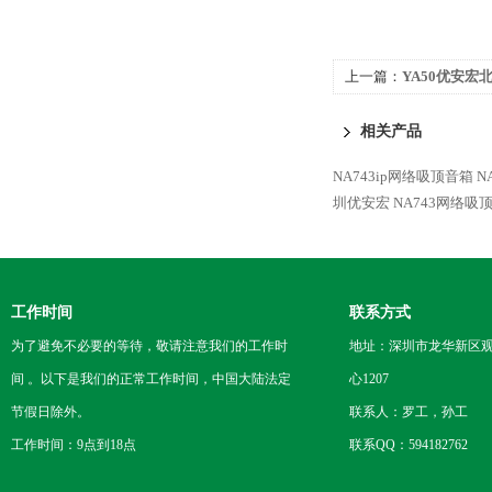
上一篇：
YA50优安
做监听对讲带本地ip广播
相关产品
NA743ip网络吸顶音箱
N
圳优安宏
NA743网络
工作时间
联系方式
为了避免不必要的等待，敬请注意我们的工作时
地址：深圳市龙华新区观
间 。以下是我们的正常工作时间，中国大陆法定
心1207
节假日除外。
联系人：罗工，孙工
工作时间：9点到18点
联系QQ：594182762