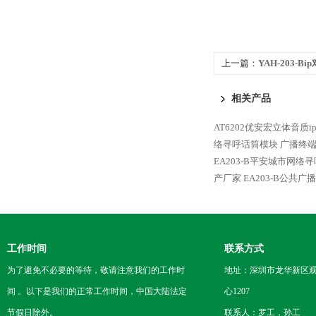
上一篇：
YAH-203-
模块YAH-203-B
相关产品
AT6202优安宏立体音质
络寻呼话筒模块 广播终端
EA203-B平安城市网
产厂家
EA203-B公共
工作时间
联系方式
为了避免不必要的等待，敬请注意我们的工作时
地址：深圳市龙华新区观
间 。以下是我们的正常工作时间，中国大陆法定
心1207
节假日除外。
联系人：罗工，孙工