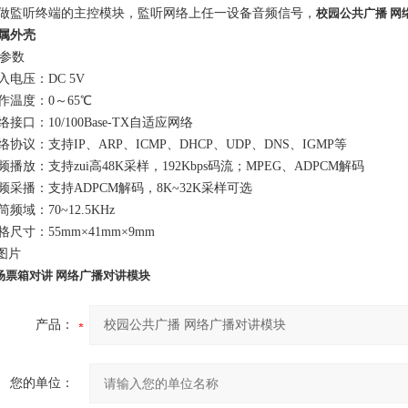
可做監
听终端的主控模块，監听网络上任一设备音频信号，
校园公共广播 网
金属外壳
参数
入电压：DC 5V
工作温度：0～65℃
络接口：10/100Base-TX自适应网络
络协议：支持IP、ARP、ICMP、DHCP、UDP、DNS、IGMP等
频播放：支持zui高48K采样，192Kbps码流；MPEG、ADPCM解码
音频采播：支持ADPCM解码，8K~32K采样可选
筒频域：70~12.5KHz
格尺寸：55mm×41mm×9mm
图片
场票箱对讲 网络广播对讲模块
产品：
您的单位：