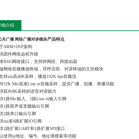
详细介绍
公共广播 网络广播对讲模块
产品特点
于ARM+DSP架构
提供固件网络远程升级
标准RJ45网络接口，支持跨网段、跨路由器
可做网络音频播放终端，寻呼话筒、对讲终端的主控模块
支持zui高48K采样，播放192K bps音频流
持32K Mic或者Line in音频采样，提供广播、组播、单播功能
提供双向8K采样的语音对讲能力
供1路Mic输入、1路Line in输入引脚
提供1路双声道音频输出引脚
提供2路串口输出引脚
供zui多8路扩展IO引脚
供2路扩展UART和1路扩展SPI接口
可以使用ip地址、编号、地址薄搜索等功能