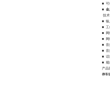
■ 
■ 
技术
■ 输
■ 
■ 网
■ 网
■ 音
■ 
■ 话
■ 规
产品
停车