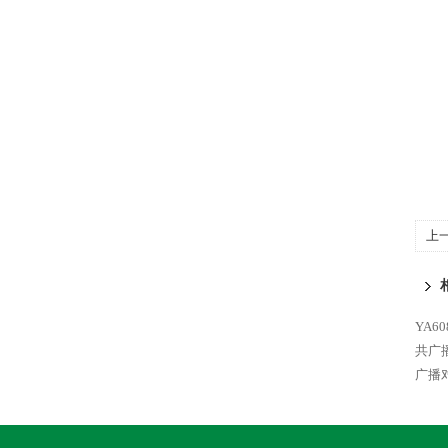
上
YA6
共广
广播