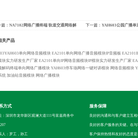
一篇：
NA7102网络广播终端 轨道交通网络解
下一篇：
YAH603公园广播
器生产厂家
业生产厂家
相关产品
603YAH603单向网络音频模块
EA2101单向网络广播音频模块IP音频板
EA21
模块实力研发生产厂家
EA2101单向IP网络音频模块IP模块实力研发生产厂家
E
频解码终端单向网络广播模块
YAH603停车场网络一键对讲模块 网络音频模块
系统 加油站音频模块 网络广播模块
系方式
服务保障
址：深圳市龙华新区观澜大道111号富嘉商务中
良好的沟通和与客户建立互相
207
良好的客户服务的关键。在与
系人：罗工，孙工
客户保持热情和友好的态度是