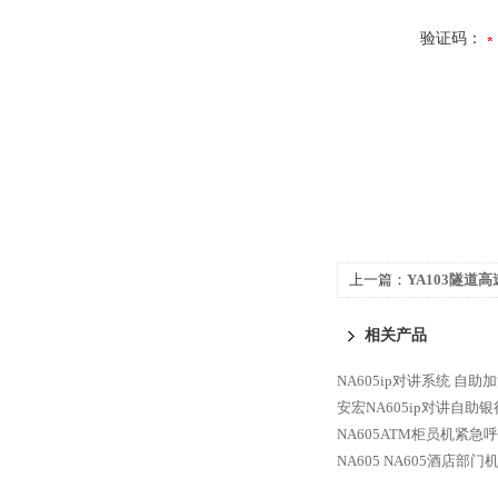
验证码：
上一篇：
YA103隧道
讲终端
相关产品
NA605ip对讲系统 自
安宏NA605ip对讲自助
NA605ATM柜员机紧急呼
NA605
NA605酒店部门