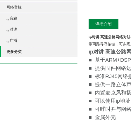
网络音柱
ip音箱
详细介绍
ip对讲
ip对讲 高速公路网络对
ip广播
带两路寻呼按键，可实现
ip对讲 高速公路
更多分类
■ 基于ARM+DS
■ 提供固件网络
■ 标准RJ45
■ 提供一路立体
■ 内置麦克风和
■ 可以使用ip
■ 可呼叫并与网
■ 金属外壳