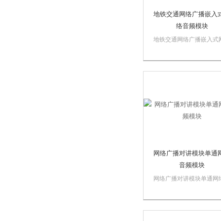
地铁交通网络广播嵌入
络音频模块
地铁交通网络广播嵌入式
音频模块YAH108使用了A
和DSP双处理器构架， A
处理器负责数据的传输，
命令的解析执行以及功放
的控制，DSP负责语音数
编码解码和输出。通过网
压器，...
网络广播对讲模块单通
音频模块
网络广播对讲模块单通网
频模块是一款高性能的
10/100M网络音频模块，
ARM+DSP架构，能接收
音频数据流，转换成音频