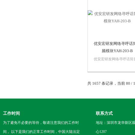
信号输出。
优安宏研发网络寻呼话
频模块YAH-203-B
优安宏研发网络寻呼话筒
模块YAH-203-B组播: （
只能被动接收，双向板可
起单播组播全播双向对讲）
共 1657 条记录，当前 80 / 
点击4键进入组播选项.2.
字键选择对应的终端组.然
点击OK键对终端组发起
播....
工作时间
联系方式
为了避免不必要的等待，敬请注意我们的工作时
地址：深圳市龙华新区观
间 。以下是我们的正常工作时间，中国大陆法定
心1207