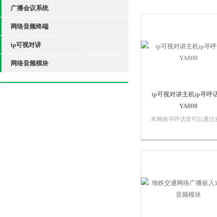
广播会议系统
网络音频终端
ip可视对讲
网络音频模块
ip可视对讲主机ip寻呼
YA808
本网路寻呼话筒可以通过
风或者本地线路输入对终
行一对一单播、一对多组
全区广播，也可以和系统
持对讲的终端进行双向的
话。本网络寻呼话筒配置
寸触摸屏，可以进行系统
置，也可以将终端的IP...