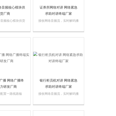
络音频核心模块供
证券所网络对讲 网络紧急
货厂商
求助对讲终端厂家
络音频核心模块供货
接收网络音频流，实时解码播
供语音级的双向音频
放；配置了麦克风输入和扬声
，便于构建网络语音
器输出，NA605带两路寻呼按
YAH203模块还提
键，可实现对讲、广播等功
放（2*50W）控制
能，作为网络数字广播的播放
有静音输出，工作信
终端。证券所网络对讲 网络
继电器输出和开关输
紧急求助对讲终端厂家
..
广播 网络广播终
银行柜员机对讲 网络紧急
力研发厂商
求助对讲终端厂家
端配置一路线路输
接收网络音频流，实时解码播
外部音源输入，一路
放；配置了麦克风输入和扬声
，可将内部音源输
器输出，NA605带两路寻呼按
ic输入和一路常开
键，可实现对讲、广播等功
子。同时，提供双声
能，作为网络数字广播的播放