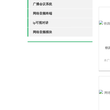
广播会议系统
网络音频终端
ip可视对讲
网络音频模块
铁
本广
入，
线路
出，
继电
道的
指示
灯S