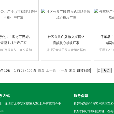
备只有网络广播功能，是
广播终端供货厂商，它具备了
道的音频
简单的带功放输出的网络
网络广播、本地广播功能，被
指示灯PW
端...
广泛应用于校...
灯ST。机场
行公共广播 ip可视对讲
社区公共广播 嵌入式网络
停车场广
管理主机生产厂家
音频核心模块厂家
端网
100万摄像头，在会议和
提供语音级的双向音频数据传
采用了AR
的过程中能展现出精美的
输，便于构建网络语音对讲系
网络音频
；紧急语音投放，对终端
统。YAH203模块还提供了二
深圳优安宏
预先录制的语音，远程
组功放（2*50W）控制接口，
络解码器厂
7 条记录，当前 29 / 100 页
控制RS-485控制功能，能
首页
上一页
具有静音输出，工作信号输
下一页
末页
跳转到第
页
播解码终
远程门禁灯光控制、LED
出，继电器输出和开关输入，
NA710
屏内容显示控制、报警控
可方便控制外置大功率功放。
播功能，
功能，...
社区公共广播...
输出的网络广
系方式
服务保障
址：深圳市龙华新区观澜大道111号富嘉商务中
良好的沟通和与客户建立互相
207
良好的客户服务的关键。在与