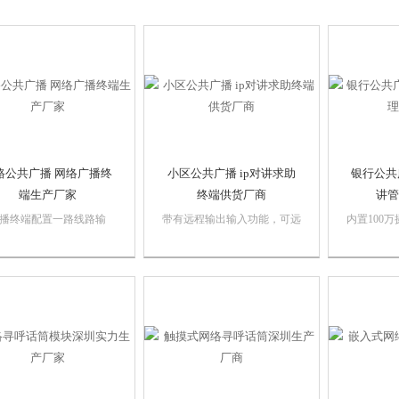
路公共广播 网络广播终
小区公共广播 ip对讲求助
银行公共
端生产厂家
终端供货厂商
讲管
播终端配置一路线路输
带有远程输出输入功能，可远
内置100
可将外部音源输入，一路
程控制门禁、灯光等外设，以
通话的过
输出，可将内部音源输
太网传输可实现跨路由，小区
画质；紧
还有Mic输入和一路常开
公共广播 ip对讲求助终端供货
播放预先
器端子。同时，提供双声
厂商，跨网段传输，带音频输
IO控制RS
音频功放输出，并有电源
出接口，可外接有源音箱和耳
实现远程门
灯PWR和网络传输状态
机。
显示屏内
T。铁路公共广播...
制等功能，.