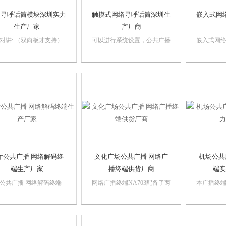
络寻呼话筒模块深圳实力
触摸式网络寻呼话筒深圳生
嵌入式网
生产厂家
产厂商
对讲: （双向板才支持）
可以进行系统设置，公共广播
嵌入式网
寻呼话筒模块深圳实力生
银行触摸式网络寻呼话筒
厂商，提
家1.点击5键进入双向对
YA808，触摸式网络寻呼话筒
数据传输
项.2. 用数字键选择对应
深圳生产厂商，也可以将终端
对讲系统。
讲终端,然后点击OK键对
的IP录入到地址簿中，可以通
供了二组功
发起对讲.3.点击ESC键退
过地址簿选择操作终端。
接口，具
播，并返回到菜单
号输出，
...
入，可方便.
厅公共广播 网络解码终
文化广场公共广播 网络广
机场公共
端生产厂家
播终端供货厂商
端实
公共广播 网络解码终端
网络广播终端NA703配备了两
本广播终
厂家，采用了ARM+DSP
路Mic输入、一路双声道音源
入，可将
，接收网络音频流，实时
输入、一路线路输出、配置功
线路输出
播放。江苏校园ip广播解
放输出等等应用接口的网络设
出，还有M
端网络解码器NA7102，
备。文化广场公共广播 网络
继电器端