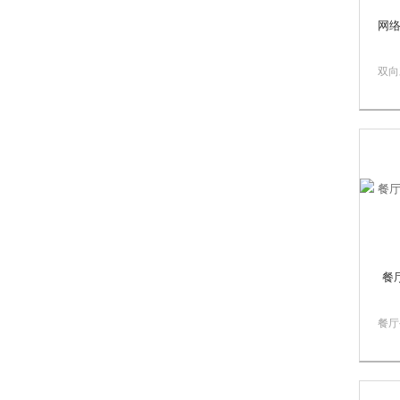
网
双向
网络
产厂
讲选
的对
终端
出全
Menu
餐
餐厅
生产
架构
解码
码终