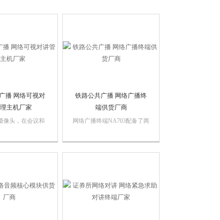
广播 网络可视对
铁路公共广播 网络广播终
理主机厂家
端供货厂商
万摄像头，在会议和
网络广播终端NA703配备了两
程中能展现出精美的
路Mic输入、一路双声道音源
急语音投放，对终端
输入、一路线路输出、配置功
录制的语音，远程
放输出等等应用接口的网络设
-485控制功能，能
备。铁路公共广播 网络广播
禁灯光控制、LED
终端供货厂商，它具备了网络
容显示控制、报警控
广播、本地广播功能，被广泛
..
应用于校园、...