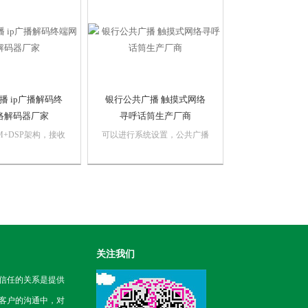
功放输出，并有电源
终端。银行柜员机对讲 网络
R和网络传输状态
紧急求助对讲终端厂家
公共广播...
播 ip广播解码终
银行公共广播 触摸式网络
络解码器厂家
寻呼话筒生产厂商
M+DSP架构，接收
可以进行系统设置，公共广播
流，实时解码播放。
银行触摸式网络寻呼话筒
ip广播解码终端网
YA808，也可以将终端的IP录
家，江苏校园ip广
入到地址簿中，可以通过地址
端网络解码器
簿选择操作终端。银行公共广
2，本设备只有网络广
播 触摸式网络寻呼话筒生产
是一款简单的带功放
厂商
...
关注我们
信任的关系是提供
客户的沟通中，对