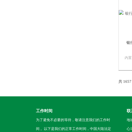
本设
一款
广播终
银
内置
通话
画质
播放
共 165
IO
实现
显示
制等
工作时间
联
为了避免不必要的等待，敬请注意我们的工作时
地
间 。以下是我们的正常工作时间，中国大陆法定
心1